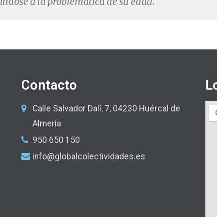
ándose a la problemática de su edad.
Contacto
L
Calle Salvador Dalí, 7, 04230 Huércal de
Almería
950 650 150
info@globalcolectividades.es